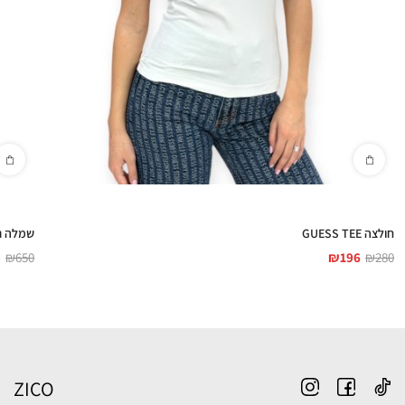
חולצה GUESS TEE
שמלה נשים Y DRESS
5
₪
650
₪
196
₪
280
ZICO