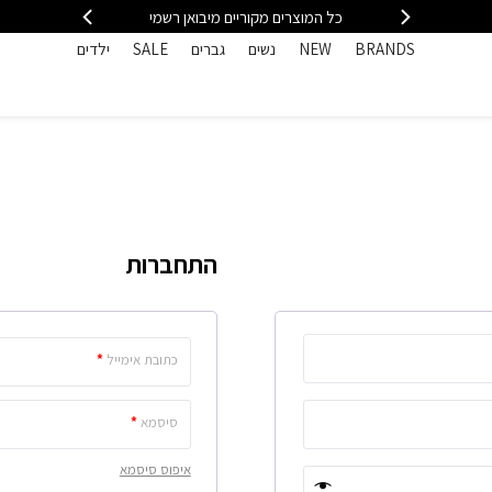
399
כל המוצרים מקוריים מיבואן רשמי
משלוח מה
BRANDS
NEW
נשים
גברים
SALE
ילדים
התחברות
כתובת אימייל
*
סיסמא
*
איפוס סיסמא