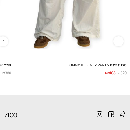
מכנס נשים TOMMY HILFIGER PANTS
חולצה נשים IGER
2
₪
380
₪
468
₪
520
ZICO