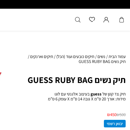
כל המוצרים מקוריים מיבואן רשמ
עמוד הבית
/
נשים
/
תיקים כובעים ועוד (הכל)
/
תיקים וארנקים
/
תיק נשים GUESS RUBY BAG
תיק נשים GUESS RUBY BAG
תיק צד קטן של
guess
בעיצוב אלגנטי עם לוגו
מידות: אורך 20 ס”מ X גובה 14 ס”מ X עומק 6 ס”מ
₪
450
₪
500
יבואן רשמי