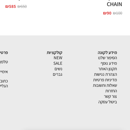
CHAIN
₪
585
₪
650
₪
90
₪
100
מידע לקונה
קולקציות
פרטי 
הסיפור שלנו
NEW
טלפון - 33793
מידע נוסף
SALE
תקנון האתר
נשים
אימייל - shion.co.il
הצהרת נגישות
גברים
מדיניות פרטיות
שאלות ותשובות
הגליל
החזרות
צור קשר
ביטול עסקה