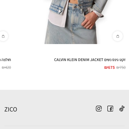
זקט גינס נשים CALVIN KLEIN DENIM JACKET
חולצה נשים כחול LOCK
8
₪
420
₪
675
₪
750
ZICO