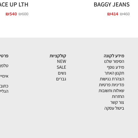
ACE UP LTH
BAGGY JEANS
₪
540
₪
600
₪
414
₪
460
מידע לקונה
קולקציות
פרטי 
הסיפור שלנו
NEW
טלפון - 33793
מידע נוסף
SALE
תקנון האתר
נשים
אימייל - shion.co.il
הצהרת נגישות
גברים
מדיניות פרטיות
שאלות ותשובות
הגליל
החזרות
צור קשר
ביטול עסקה