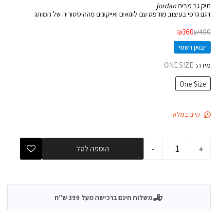
תיק גב מבית
jordan
דגם גרפי בעיצוב מודפס עם לוגואים ואייקונים מההיסטוריה של המותג
₪
360
₪
400
יבואן רשמי
מידה
ONE SIZE
One Size
קיים במלאי
-
+
הוספה לסל
משלוח חינם ברכישה מעל 399 ש"ח