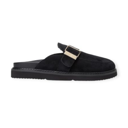
נעליים של טומי - סניקרס, מגפיים וסנדלים
לנשים
טומי הילפיגר נעלי נשים בסגנון יומיומי
מגפי טומי הילפיגר לנשים לעונת החורף, כולל נעלי טומי גבוהות למי שאוהבת
לוק יותר בולט.
וגם סנדלי טומי הילפיגר לנשים
Tommy Hilfiger
מבצעים - כשמותג יוקרתי
הופך משתלם