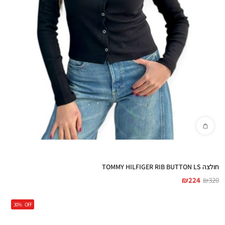
חולצה TOMMY HILFIGER RIB BUTTON LS
₪
224
₪
320
30%
OFF