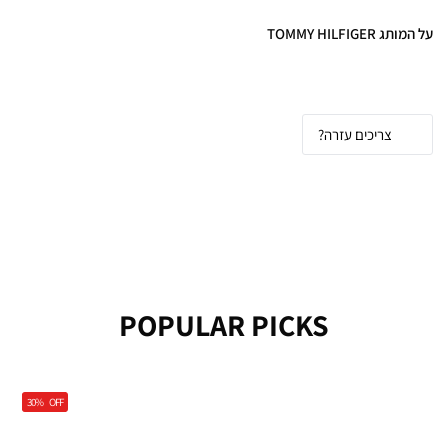
על המותג TOMMY HILFIGER
Tommy Hilfiger
- סטייל אמריקאי קלאסי
בעיצוב מודרני
צריכים עזרה?
POPULAR PICKS
בגדי טומי הילפיגר וג'ינסים - פריטים שחייבים
בארון
30%
OFF