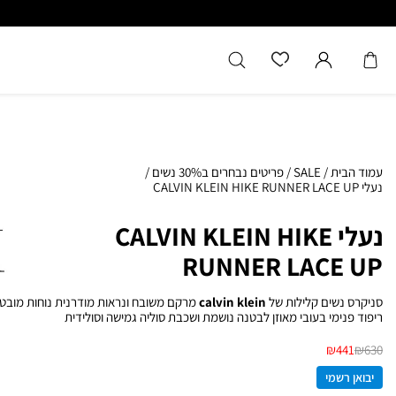
כל המוצרים מקוריים מיבואן רשמ
עמוד הבית
/
SALE
/
פריטים נבחרים ב30% נשים
/
נעלי CALVIN KLEIN HIKE RUNNER LACE UP
נעלי CALVIN KLEIN HIKE
RUNNER LACE UP
סניקרס נשים קלילות של
calvin klein
מרקם משובח ונראות מודרנית
נוחות מובט
ריפוד פנימי בעובי מאוזן לבטנה נושמת ושכבת סוליה גמישה וסולידית
₪
441
₪
630
יבואן רשמי