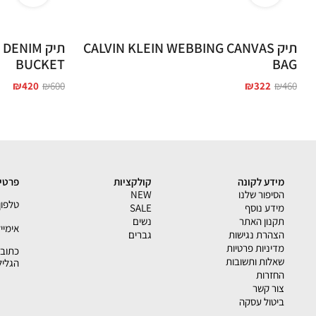
תיק CALVIN KLEIN WEBBING CANVAS
תיק ENIM
BUCKET
BAG
₪
420
₪
600
₪
322
₪
460
מידע לקונה
קולקציות
פרטי 
הסיפור שלנו
NEW
טלפון - 33793
מידע נוסף
SALE
תקנון האתר
נשים
אימייל - shion.co.il
הצהרת נגישות
גברים
מדיניות פרטיות
שאלות ותשובות
הגליל
החזרות
צור קשר
ביטול עסקה