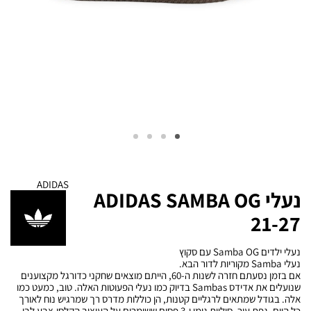
ADIDAS
נעלי ADIDAS SAMBA OG
21-27
נעלי ילדים Samba OG עם סקוץ
נעלי Samba מקוריות לדור הבא.
אם בזמן נסעתם חזרה לשנות ה-60, הייתם מוצאים שחקני כדורגל מקצוענים
שנועלים את אדידס Sambas בדיוק כמו נעלי הפעוטות האלה. טוב, כמעט כמו
אלה. בגודל שמתאים לרגליים קטנות, הן כוללות מדרס רך שמרגיש נוח לאורך
כל היום. גפת עור, סוליית גומי ו-3 פסים ששומרים על העיצוב הקלסי.צבע לבן