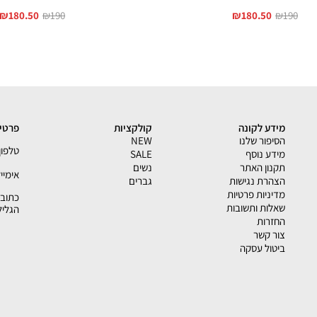
₪
180.50
₪
190
₪
180.50
₪
190
מידע לקונה
קולקציות
פרטי 
הסיפור שלנו
NEW
טלפון - 33793
מידע נוסף
SALE
תקנון האתר
נשים
אימייל - shion.co.il
הצהרת נגישות
גברים
מדיניות פרטיות
שאלות ותשובות
הגליל
החזרות
צור קשר
ביטול עסקה