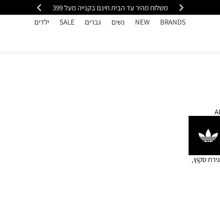
י
משלוח מהיר עד הבית חינם בקנייה מעל 399
כל
BRANDS
NEW
נשים
גברים
SALE
ילדים
A
adidas נעלי ילדים בסגנון mary jane עם טוויסט samba, סגירת סקוץ,