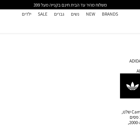
משלוח מהיר עד הבית חינם בקנייה מעל 399
BRANDS
NEW
נשים
גברים
SALE
ילדים
A
הפרופורציות משתנות, והסגנון האישי שולט. עם פרספקטיבה חדשה על ה-Campus 80s שלנו,
סניקרס אלה של אדידס מציגות פשטות נועזת במיטבה, עם חלק עליון מזמש נקי ו-3 פסים
קונטרסטים קלאסיים. פרופורציות מעודכנות בהשראת עידן הסקייטבורד של שנות ה-2000,