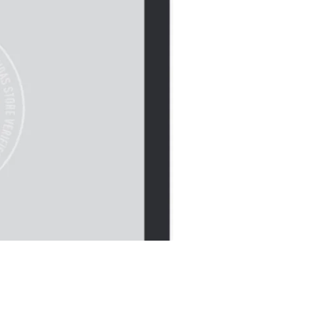
וק.
ורבני