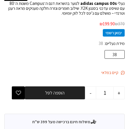
נעלי
adidas campus 00s
לנוער בהשראת דגם ה־Campus משנות ה־80
עם טוויסט עדכני בסגנון Y2K. שילוב חומרים וגזרה חלקה מעניקים מראה רענן
וטרנדי – מושלם עם ג’ינס לכל לוק יומיומי.
₪
199.90
₪
370
יבואן רשמי
מידת נעליים
38
38
קיים במלאי
-
+
הוספה לסל
משלוח חינם ברכישה מעל 399 ש"ח