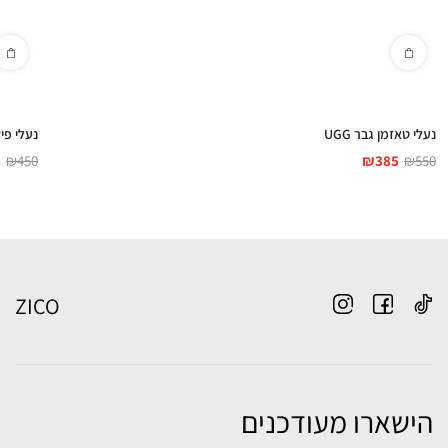
נעלי טאזמן גבר UGG
נעלי פיקמוד
5
₪
450
₪
385
₪
550
ZICO
הישארו מעודכנים