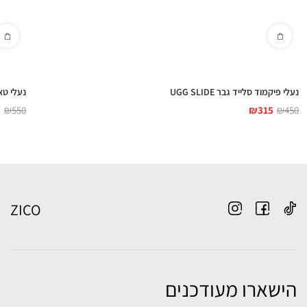
נעלי פיקמוד סלייד גבר UGG SLIDE
נעלי טאזמ
5
₪
550
₪
315
₪
450
ZICO
הישארו מעודכנים