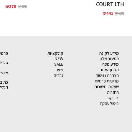
COURT LTH
₪
378
₪
420
₪
441
₪
490
מידע לקונה
קולקציות
פרטי 
הסיפור שלנו
NEW
טלפון - 33793
מידע נוסף
SALE
תקנון האתר
נשים
אימייל - shion.co.il
הצהרת נגישות
גברים
מדיניות פרטיות
שאלות ותשובות
הגליל
החזרות
צור קשר
ביטול עסקה