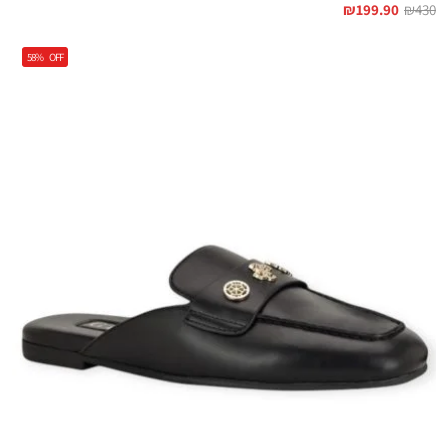
₪
199.90
₪
430
58%
OFF