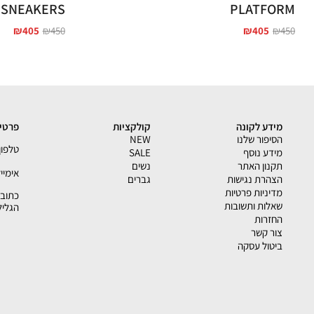
SNEAKERS
PLATFORM
₪
405
₪
450
₪
405
₪
450
מידע לקונה
קולקציות
פרטי 
הסיפור שלנו
NEW
טלפון - 33793
מידע נוסף
SALE
תקנון האתר
נשים
אימייל - shion.co.il
הצהרת נגישות
גברים
מדיניות פרטיות
שאלות ותשובות
הגליל
החזרות
צור קשר
ביטול עסקה