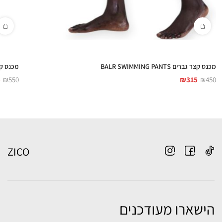
מכנס קצר גברים BALR SWIMMING PANTS
מכנס קצר גברי
5
₪
550
₪
315
₪
450
ZICO
הישארו מעודכנים