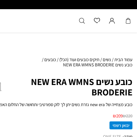
כל המוצרים מקוריים מיבואן רשמ
עמוד הבית
/
נשים
/
תיקים כובעים ועוד (הכל)
/
כובעים
/
כובע נשים NEW ERA WMNS BRODERIE
כובע נשים NEW ERA WMNS
BRODERIE
כובע מצחייה של new era גזרת נשים יתן לך לוק ספורטיבי ותחושה של החלום האמריקאי.
₪
209
₪
220
יבואן רשמי
מידה
ONE SIZE