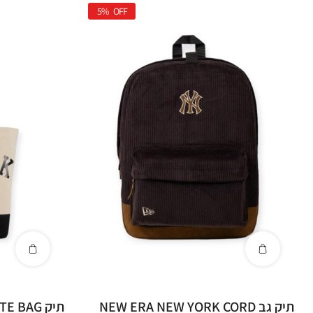
5%
OFF
תיק גב NEW ERA NEW YORK CORD
תיק NEW ERA MLB TOTE BAG