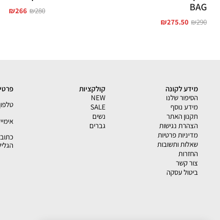
BAG
₪
266
₪
280
₪
275.50
₪
290
מידע לקונה
קולקציות
פרטי 
הסיפור שלנו
NEW
טלפון - 33793
מידע נוסף
SALE
תקנון האתר
נשים
אימייל - shion.co.il
הצהרת נגישות
גברים
מדיניות פרטיות
שאלות ותשובות
הגליל
החזרות
צור קשר
ביטול עסקה