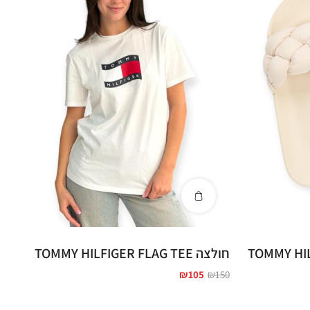
TOMMY HILFIG
חולצה TOMMY HILFIGER FLAG TEE
₪
105
₪
150