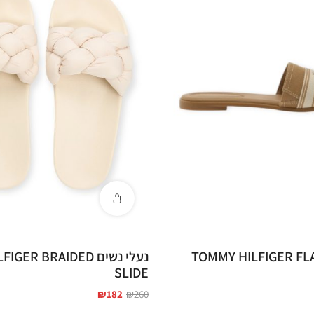
תר בולט.
 משתלם
י נשים TOMMY HILFIGER FLAT
נעלי נשים ER BRAIDED
SLIDE
₪
182
₪
260