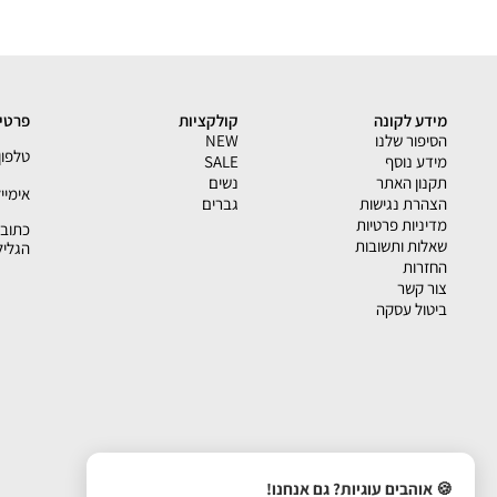
האם כל המוצרים בעמוד
Tommy Hilfiger
מקוריים?
מידע לקונה
קולקציות
פרטי 
אפשר למדוד בחנות לפני רכישה?
הסיפור שלנו
NEW
טלפון - 33793
מידע נוסף
SALE
תקנון האתר
נשים
אימייל - shion.co.il
הצהרת נגישות
גברים
מדיניות פרטיות
יש החלפות?
שאלות ותשובות
הגליל
החזרות
צור קשר
ביטול עסקה
🍪 אוהבים עוגיות? גם אנחנו!