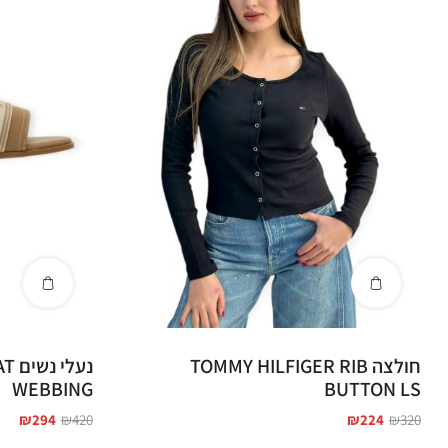
נעליים של טומי - סניקרס, מגפיים וסנדלים לנשים
טומי הילפיגר נעלי נשים בסגנון יומיומי
מגפי טומי הילפיגר לנשים לעונת החורף, כולל נעלי טומי גבוהות למי שאוהבת לוק יו
וגם סנדלי טומי הילפיגר לנשים
Tommy Hilfiger
מבצעים - כשמותג יוקרתי הופך
למה לקנות
Tommy Hilfiger
ב־
ZICO
?
מוצרים מקוריים בלבד מיבואן רשמי
משלוח חינם בקנייה מעל 399 ₪
חולצה TOMMY HILFIGER RIB
נעל
משלוחים מהירים לכל הארץ
WEBBING
BUTTON LS
שירות אישי וזמין בוואטסאפ
₪
294
₪
420
₪
224
₪
320
שאלות נפוצות