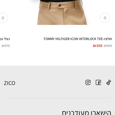
חולצה TOMMY HILFIGER ICON INTERLOCK TEE
נעלי גברים  TH COURT SUEDE
9
₪
570
₪
350
₪
500
ZICO
הישארו מעודכנים