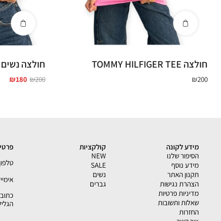
חולצה TOMMY HILFIGER TEE
חולצה נשים TOMMY HILFIGER
₪
180
₪
200
₪
200
מידע לקונה
קולקציות
פרטי 
הסיפור שלנו
NEW
טלפון - 33793
מידע נוסף
SALE
תקנון האתר
נשים
אימייל - shion.co.il
הצהרת נגישות
גברים
מדיניות פרטיות
שאלות ותשובות
הגליל
החזרות