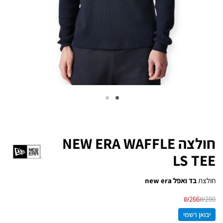
חולצה NEW ERA WAFFLE
LS TEE
חולצת
בד ואפל new era
₪
266
₪
280
יבואן רשמי