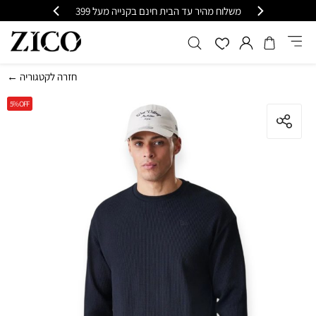
י
משלוח מהיר עד הבית חינם בקנייה מעל 399
כל
← חזרה לקטגוריה
5%
OFF