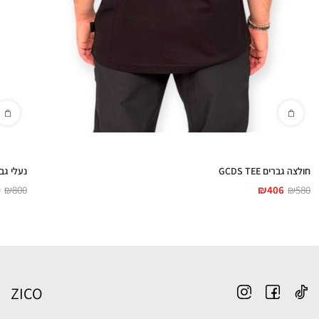
חולצה גברים GCDS TEE
נעלי גברים ירוק 45
0
₪
800
₪
406
₪
580
ZICO