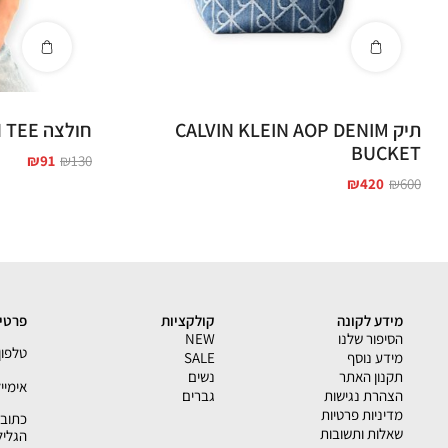
תיק CALVIN KLEIN AOP DENIM
חולצה CALVIN KLEIN TEE
BUCKET
₪
91
₪
130
₪
420
₪
600
מידע לקונה
קולקציות
פרטי 
הסיפור שלנו
NEW
טלפון - 33793
מידע נוסף
SALE
תקנון האתר
נשים
אימייל - shion.co.il
הצהרת נגישות
גברים
מדיניות פרטיות
שאלות ותשובות
הגליל