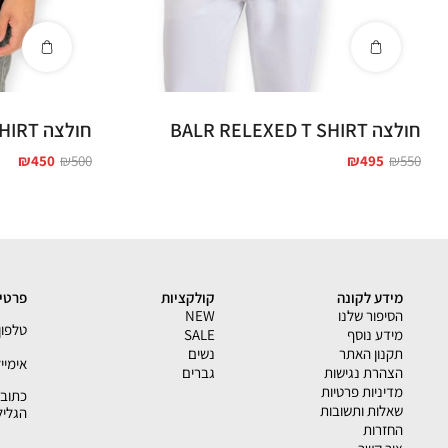
חולצה BALR RELEXED T SHIRT
חולצה BALR RELEXED T SHIRT
₪
450
₪
500
₪
495
₪
550
מידע לקונה
קולקציות
פרטי 
הסיפור שלנו
NEW
טלפון - 33793
מידע נוסף
SALE
תקנון האתר
נשים
אימייל - shion.co.il
הצהרת נגישות
גברים
מדיניות פרטיות
שאלות ותשובות
הגליל
החזרות