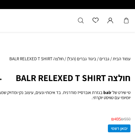
כל המוצרים מקוריים מיבואן רשמ
עמוד הבית
/
גברים
/
ביגוד גברים (הכל)
/
חולצה BALR RELEXED T SHIRT
חולצה BALR RELEXED T SHIRT
טי שירט של
balr
בגזרת אוברסייז מודרנית. בד איכותי ונעים, עיצוב נקי ומדויק שמב
יומיומי עם טוויסט יוקרתי.
₪
495
₪
550
יבואן רשמי