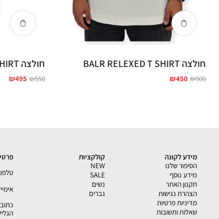
חולצה BALR RELEXED T SHIRT
חולצה BALR RELEXED T SHIRT
₪
495
₪
550
₪
450
₪
500
מידע לקונה
קולקציות
פרטי 
הסיפור שלנו
NEW
טלפון - 33793
מידע נוסף
SALE
תקנון האתר
נשים
אימייל - shion.co.il
הצהרת נגישות
גברים
מדיניות פרטיות
שאלות ותשובות
הגליל