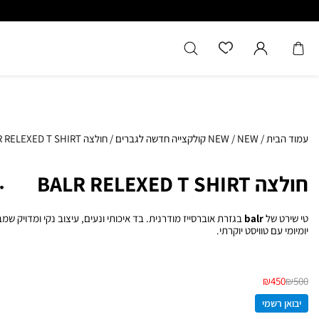
כל המוצרים מקוריים מיבואן רשמ
עמוד הבית
/
NEW
/
NEW קולקצייה חדשה לגברים
/
חולצה BALR RELEXED T SHIRT
חולצה BALR RELEXED T SHIRT
טי שירט של
balr
בגזרת אוברסייז מודרנית. בד איכותי ונעים, עיצוב נקי ומדויק שמב
יומיומי עם טוויסט יוקרתי.
₪
450
₪
500
יבואן רשמי