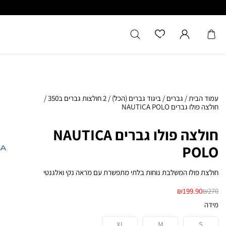
כל המוצרים מקוריים מיבואן רשמ
עמוד הבית
/
גברים
/
ביגוד גברים (הכל)
/
2 חולצות גברים ב350
/
חולצה פולו גברים NAUTICA POLO
חולצה פולו גברים NAUTICA
POLO
חולצת פולו המשלבת נוחות בלתי מתפשרת עם מראה נקי ואלגנטי
₪
199.90
₪
270
מידה
XL
M
S