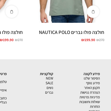
חולצה פולו גברים NAUTICA POLO
חולצה פולו גברים OLO
₪
199.90
₪
270
₪
199.90
₪
270
מידע לקונה
קולקציות
פרטי 
הסיפור שלנו
NEW
טלפון - 33793
מידע נוסף
SALE
תקנון האתר
נשים
אימייל - shion.co.il
הצהרת נגישות
גברים
מדיניות פרטיות
שאלות ותשובות
הגליל
החזרות