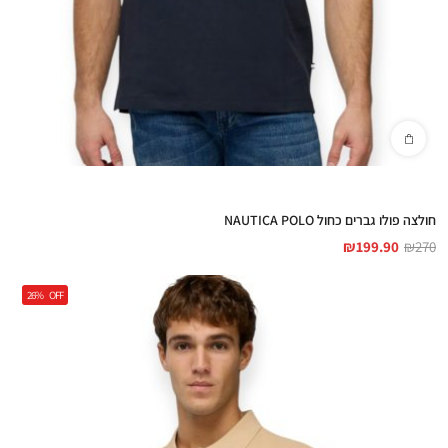
חולצה פולו גברים כחול NAUTICA POLO
₪
199.90
₪
270
26%
OFF