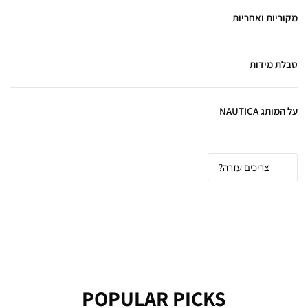
מקוריות ואחריות
טבלת מידות
חולצות
על המותג NAUTICA
היקף
היקף
אורך שרוול
היקף חזה
אורך שרוול
מידה
מותניים
צוואר
ארוך
(ס”מ)
קצר (ס”מ)
(ס”מ)
(ס”מ)
(ס”מ)
79-81
42-43
33-34.5
66-71
81-87
XS
81-84
44-45
35.5-37
71-80
88-95
S
צריכים עזרה?
84-86
46-47
38-39.5
81-87
96-102
M
86-89
47-48
40.5-42
88-95
103-110
L
89-91
49-50
43-44.5
96-102
111-117
XL
91-94
51-52
45.5-47
103-112
118-125
XXL
94-96
52-53
48-49.5
113-122
126-132
XXXL
POPULAR PICKS