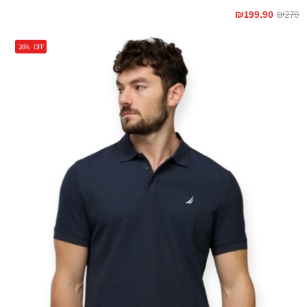
₪
199.90
₪
270
26%
OFF