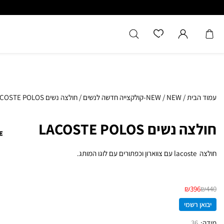
כל המוצרים מקוריים מיבואן רשמ
עמוד הבית
/
NEW
/
NEW-קולקצייה חדשה לנשים
/
חולצה נשים LACOSTE POLOS
חולצה נשים LACOSTE POLOS
חולצה lacoste עם צווארון וכפתורים עם לוגו המותג.
₪
396
₪
440
יבואן רשמי
מידה
36