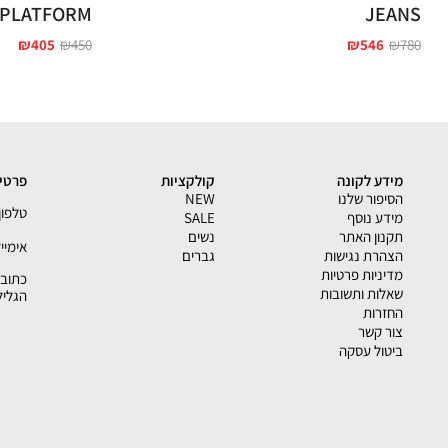
PLATFORM
JEANS
₪
405
₪
450
₪
546
₪
780
מידע לקונה
קולקציות
פרטי 
הסיפור שלנו
NEW
טלפון - 33793
מידע נוסף
SALE
תקנון האתר
נשים
אימייל - shion.co.il
הצהרת נגישות
גברים
מדיניות פרטיות
שאלות ותשובות
הגליל
החזרות
צור קשר
ביטול עסקה