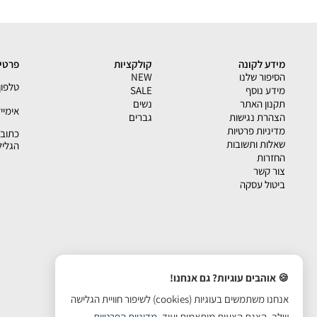
מידע לקונה
קולקציות
פרטי 
הסיפור שלנו
NEW
טלפון - 33793
מידע נוסף
SALE
תקנון האתר
נשים
אימייל - shion.co.il
הצהרת נגישות
גברים
מדיניות פרטיות
שאלות ותשובות
הגליל
החזרות
צור קשר
ביטול עסקה
🍪 אוהבים עוגיות? גם אנחנו!
אנחנו משתמשים בעוגיות (cookies) לשיפור חוויית הגלישה
שלך, הצגת הצעות מותאמות ועוד.
מדיניות הפרטיות