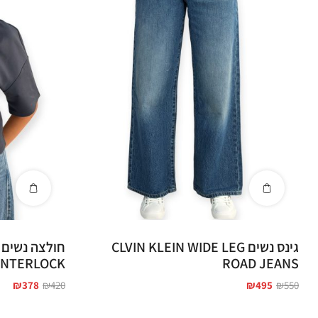
גינס נשים CLVIN KLEIN WIDE LEG
INTERLOCK
ROAD JEANS
₪
378
₪
420
₪
495
₪
550