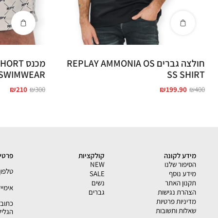
חולצה גברים REPLAY AMMONIA OS
מכנס RT
SWIMWEAR
SS SHIRT
₪
210
₪
300
₪
199.90
₪
400
מידע לקונה
קולקציות
פרטי 
הסיפור שלנו
NEW
טלפון - 33793
מידע נוסף
SALE
תקנון האתר
נשים
אימייל - shion.co.il
הצהרת נגישות
גברים
מדיניות פרטיות
שאלות ותשובות
הגליל