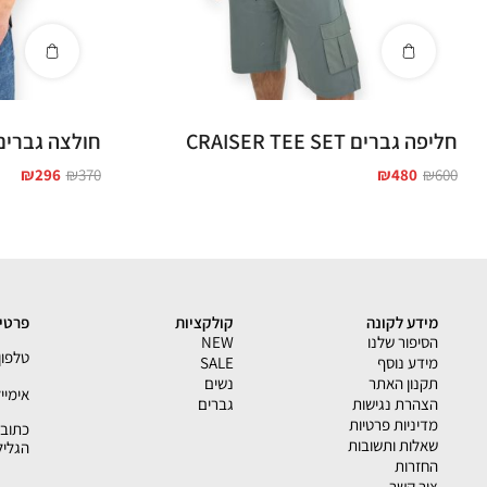
חליפה גברים CRAISER TEE SET
חולצה גברים AISER TEE
₪
296
₪
370
₪
480
₪
600
מידע לקונה
קולקציות
פרטי 
הסיפור שלנו
NEW
טלפון - 33793
מידע נוסף
SALE
תקנון האתר
נשים
אימייל - shion.co.il
הצהרת נגישות
גברים
מדיניות פרטיות
שאלות ותשובות
הגליל
החזרות
צור קשר