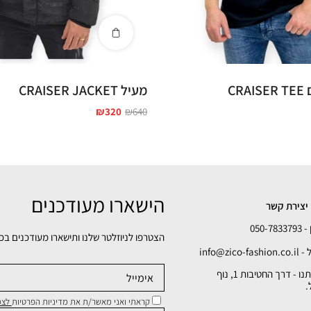
CR
מעיל CRAISER JACKET
₪
320
₪
640
הישארו מעודכנים
יצירת קשר
050-78
הצטרפו לניוזלטר שלנו ותישארו מעודכנים בכ
info@zico-fa
כתובתנו - דרך החטיבות 1, נוף
.
קראתי ואני מאשר/ת את מדיניות הפרטיות
לצפי