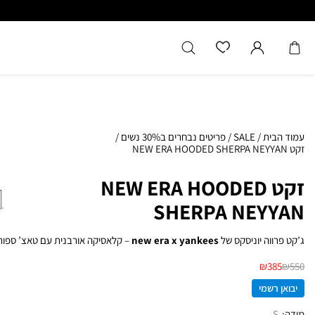
כל המוצרים מקוריים מיבואן רשמ
עמוד הבית
/
SALE
/
פריטים נבחרים ב30% נשים
/
זקט NEW ERA HOODED SHERPA NEYYAN
זקט NEW ERA HOODED
SHERPA NEYYAN
ג’קט פרווה יוניסקס של
new era x yankees
– קלאסיקה אורבנית עם טאצ’ ספורט
₪
385
₪
550
יבואן רשמי
מידה
S