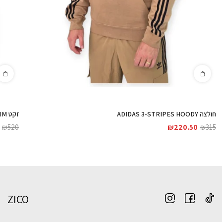
חולצה ADIDAS 3-STRIPES HOODY
זקט ADIDAS FIRST TT DENIM
₪
520
₪
220.50
₪
315
ZICO