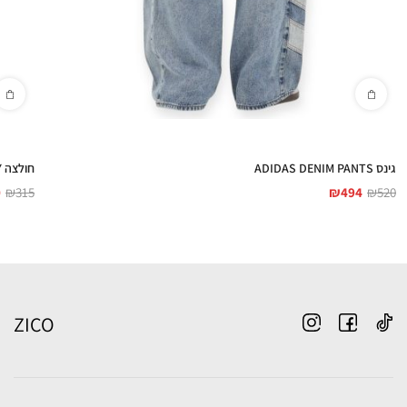
גינס ADIDAS DENIM PANTS
חולצה ADIDAS 3-STRIPES HOODY
0
₪
315
₪
494
₪
520
ZICO