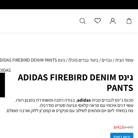
כל המוצרים מקוריים מיבואן רשמ
עמוד הבית
/
גברים
/
ביגוד גברים (הכל)
/
גינס ADIDAS FIREBIRD DENIM PANTS
DIDAS
גינס ADIDAS FIREBIRD DENIM
PANTS
מכנס ג’ינס לגברים מבית
adidas
, בגזרה רחבה ומשוחררת בסגנון רטרו.
עשוי דנים איכותי עם מראה קלאסי ונגיעת סטריט מודרנית.
נוח במיוחד ליום-יום ומתאים לשילוב עם סניקרס או קפוצ’ון ללוק אורבני מושלם.
₪
418
₪
440
יבואן רשמי