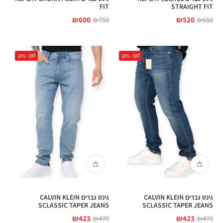
FIT
STRAIGHT FIT
₪
600
₪
750
₪
520
₪
650
10%
OFF
10%
OFF
גינס גברים CALVIN KLEIN
גינס גברים CALVIN KLEIN
SCLASSIC TAPER JEANS
SCLASSIC TAPER JEANS
₪
423
₪
470
₪
423
₪
470