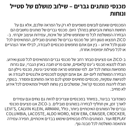
מכנסי מותגים גברים – שילוב מושלם של סטייל
ונוחות
המכנסיים שאתם לובשים משפיעים לא רק על המראה שלכם, אלא גם על
תחושת הנוחות והביטחון במהלך היום. מכנסי גברים של מותגים נחשבים הם
הבחירה המושלמת לכל מי שמחפש שילוב של איכות, עמידות ועיצוב יוקרתי. ב-
ZICO תמצאו מגוון רחב של מכנסי גברים של מותגים מובילים, המתאימים לכל
סגנון ולכל אירוע – בין אם אתם מחפשים מכנסיים לעבודה, לבילוי אחר הצהריים
או לכל פעילות יומיומית אחרת.
ב-ZICO אנו מציעים מבחר רחב של מכנסי גברים המתאימים לכל סגנון ואירוע.
תוכלו למצוא מכנסי ג’ינס קלאסיים, שהם פריט חובה בארון הגברי, עם גזרות
מחמיאות ונוחות לכל יום. למי שמחפש מראה ספורטיבי ונינוח, מכנסי ניילון הם
הבחירה המושלמת ליום-יום. אם אתם זקוקים למכנסיים אלגנטיים לעבודה או
לפגישות עסקיות, מכנסיים מחויטים יספקו לכם מראה מתוחכם ומסודר. בנוסף,
תוכלו ליהנות ממכנסי קז’ואל, שמשלבים בין נוחות לסטייל ומתאימים לכל אירוע
לא מחייב.
כשמדובר בביגוד, במיוחד במכנסיים שצריכים להיות גם נוחים וגם עמידים
לאורך זמן, אין תחליף לבחירה במותגים מובילים. ב-ZICO אנו מציעים מכנסי
גברים של המותגים האיכותיים ביותר, כולל LEVI’S, CALVIN KLEIN, ARMANI,
COLUMBIA, LACOSTE, ALDO MORO, NEW ERA, CRAISER, CROCKER,
REPLAY ועוד. המותגים הללו מבטיחים שימוש בבדים איכותיים, תפירה עמידה
והתאמה מושלמת לכל מבנה גוף.