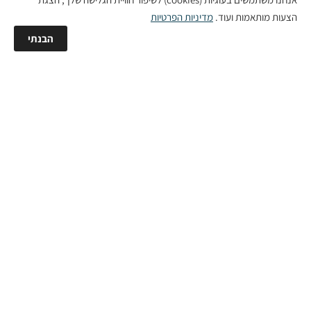
ZICO – חנות המותגים בנצרת נוף הגליל
הצעות מותאמות ועוד.
מדיניות הפרטיות
מלבד רכישת מותגים באינטרנט, תוכלו לבקר גם בחנות הענקית שלנו – 400
הבנתי
מ”ר של אופנת מותגים מטורפת, הממוקמת בקניון מבנה נוף הגליל (קומה 2)
– קרוב לעיר עפולה. כאן תוכלו למצוא את כל הטרנדים הכי לוהטים במחירים
מיוחדים, ליהנות מחוויית קנייה ייחודית, שירות אישי ומלאי עשיר המתחדש כל
הזמן! שעות פתיחה מעודכנות באתר.
ZICO
הישארו מעודכנים
הצטרפו לניוזלטר שלנו ותישארו מעודכנים בכל המבצעים החמים וההטבות הכי