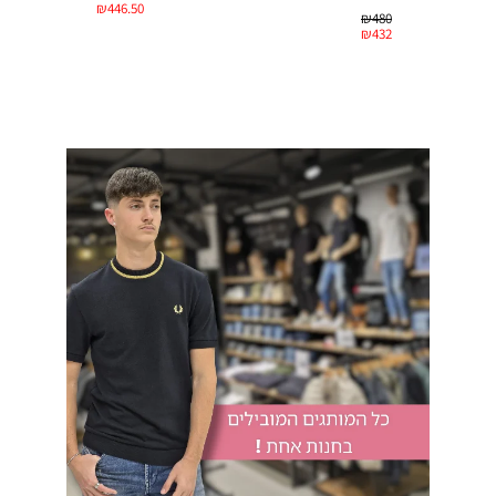
₪
446.50
₪
480
₪
432