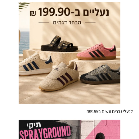
לנעלי גברים ונשים ב199שח