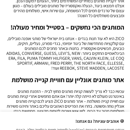
אתר לקניית מותגים במחירים המשתלמים ביותר, הגעתם למקום הנכון.
אצלנו תמצאו ביגוד, הנעלה ואקססוריז של מותגים מובילים בעולם – מגוון
עצום של טרנדים חמים לכל המשפחה, עם שירות אישי, משלוחים מהירים
ומבצעים משתלמים כל השנה!
המותגים הכי נחשקים – בסטייל ומחיר מעולה!
ZICO היא לא עוד חנות בגדים – אנחנו בית ישראלי של מותגי אופנה מובילים,
עם קולקציות מתחדשות של ביגוד יומיומי, בגדי ספורט, נעליים, תיקים,
כובעים, תכשיטים ואקססוריז. בחנות ובאתר מחכים לכם המותגים
הבינלאומיים החזקים ביותר: ADIDAS, CONVERSE, GUESS, LEVI’S, NEW
ERA, FILA, PUMA TOMMY HILFIGER, VANS, CALVIN KLEIN, LE COQ
SPORTIF, ARMANI, FRED PERRY, THE NORTH FACE, ELLESSE,
REEBOK, STEVE MADDEN, LACOSTE ועוד!
אתר מותגים אונליין עם חוויית קנייה מושלמת
עכשיו כבר לא צריך לעשות קניות מותגים מחוץ לבית – הזמנת מותגים
באינטרנט מעולם לא הייתה קלה יותר! אם אתם מחפשים אתרי קניות מותגים
עם חוויית קנייה מושלמת – אתר מותגים ZICO מציע לכם קניית מותגים
אונליין נוחה ופשוטה. בחרו את הפריטים האהובים עליכם באתר ותיהנו משירות
משלוחים מהיר עד הבית, ליווי אישי ושירות לקוחות מקצועי. מחפשים בגדי
מותגים בזול און ליין? היכנסו עכשיו ותגלו מבצעי אאוטלט מטורפים על
קולקציות מובילות!
🍪 אוהבים עוגיות? גם אנחנו!
אנחנו משתמשים בעוגיות (cookies) לשיפור חוויית הגלישה שלך, הצגת