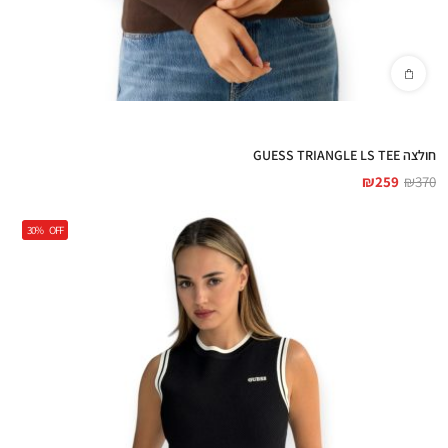
חולצה GUESS TRIANGLE LS TEE
₪
259
₪
370
30%
OFF