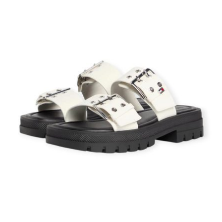
נעליים של טומי - סניקרס, מגפיים וסנדלים
לנשים
טומי הילפיגר נעלי נשים בסגנון יומיומי
מגפי טומי הילפיגר לנשים לעונת החורף, כולל נעלי טומי גבוהות למי שאוהבת
לוק יותר בולט.
וגם סנדלי טומי הילפיגר לנשים
Tommy Hilfiger
מבצעים - כשמותג יוקרתי
הופך משתלם