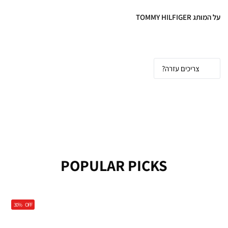
על המותג TOMMY HILFIGER
Tommy Hilfiger
- סטייל אמריקאי קלאסי
בעיצוב מודרני
צריכים עזרה?
POPULAR PICKS
בגדי טומי הילפיגר וג'ינסים - פריטים שחייבים
בארון
30%
OFF