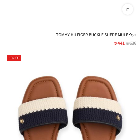
נעלי TOMMY HILFIGER BUCKLE SUEDE MULE
₪
441
₪
630
10%
OFF