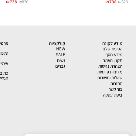
₪
738
₪
820
₪
738
₪
820
מידע לקונה
קולקציות
פרטי 
הסיפור שלנו
NEW
טלפון - 33793
מידע נוסף
SALE
תקנון האתר
נשים
אימייל - shion.co.il
הצהרת נגישות
גברים
מדיניות פרטיות
שאלות ותשובות
הגליל
החזרות
צור קשר
ביטול עסקה