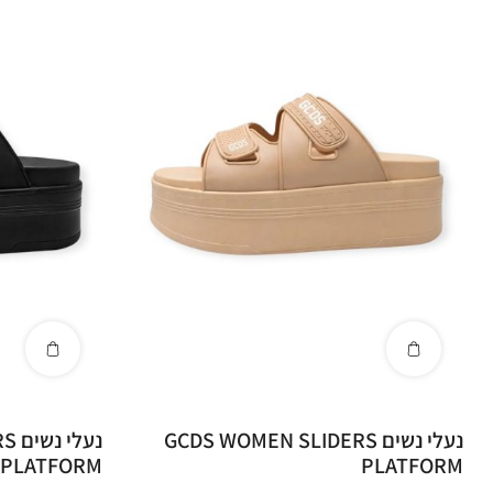
GCDS shoes
GCDS ב־Zico Fashion - פריטים נועזים למי 
על הופעה
נעלי נשים GCDS WOMEN SLIDERS
נעל
PLATFORM
PLATFORM