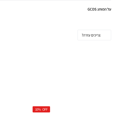
על המותג GCDS
GCDS - אופנת רחוב יוקרתית לנועזים שבסטייל
צריכים עזרה?
חולצות וחליפות GCDS - שואו עם נוכחות
10%
OFF