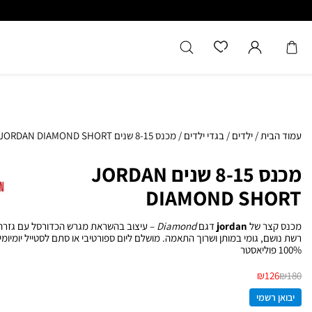
כל המוצרים מקוריים מיבואן רשמ
עמוד הבית
/
ילדים
/
בגדי ילדים
/
מכנס 8-15 שנים JORDAN DIAMOND SHORT
מכנס 8-15 שנים JORDAN
DIAMOND SHORT
מכנס קצר של
jordan
דגם
Diamond
– עיצוב בהשראת מגרש הכדורסל עם גזרה 
רשת נושם, גומי במותן ושרוך התאמה. מושלם ליום ספורטיבי או סתם לסטייל יומיומי
100% פוליאסטר
₪
126
₪
180
יבואן רשמי