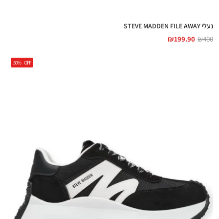
נעלי STEVE MADDEN FILE AWAY
₪
199.90
₪
400
50%
OFF