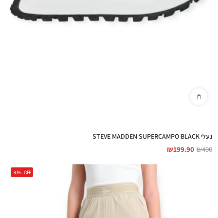
נעלי STEVE MADDEN SUPERCAMPO BLACK
₪
199.90
₪
400
30%
OFF