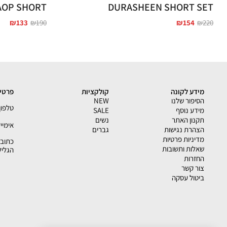
AOP SHORT
DURASHEEN SHORT SET
₪
133
₪
190
₪
154
₪
220
מידע לקונה
קולקציות
פרטי 
הסיפור שלנו
NEW
טלפון - 33793
מידע נוסף
SALE
תקנון האתר
נשים
אימייל - shion.co.il
הצהרת נגישות
גברים
מדיניות פרטיות
שאלות ותשובות
הגליל
החזרות
צור קשר
ביטול עסקה