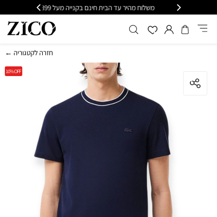
י
משלוח מהיר עד הבית חינם בקנייה מעל 399
כל
← חזרה לקטגוריה
10%
OFF