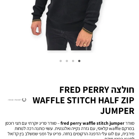
חולצה FRED PERRY
WAFFLE STITCH HALF ZIP
JUMPER
סוודר
fred perry waffle stitch jumper
– סוודר סריג יוקרתי עם חצי רוכסן
במרקם waffle קלאסי, עם גזרה נקייה ואלגנטית. עשוי כותנה רכה לנוחות
מירבית, עם לוגו עלי הדפנה הרקומים בחזה. פריט על-זמני שמשלב בין קז’ואל
לסגנון בריטי מוקפ