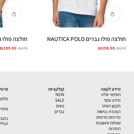
חולצה פולו גברים NAUTICA POLO
חולצה פולו גברים OLO
₪
199.90
₪
270
₪
199.90
₪
270
מידע לקונה
קולקציות
פרטי 
הסיפור שלנו
NEW
טלפון - 33793
מידע נוסף
SALE
תקנון האתר
נשים
אימייל - shion.co.il
הצהרת נגישות
גברים
מדיניות פרטיות
שאלות ותשובות
הגליל
החזרות