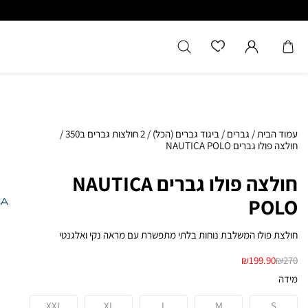
כל המוצרים מקוריים מיבואן רשמ
עמוד הבית
/
גברים
/
ביגוד גברים (הכל)
/
2 חולצות גברים ב350
/
חולצה פולו גברים NAUTICA POLO
חולצה פולו גברים NAUTICA
POLO
חולצת פולו המשלבת נוחות בלתי מתפשרת עם מראה נקי ואלגנטי
₪
199.90
₪
270
מידה
XXL
XL
L
M
S