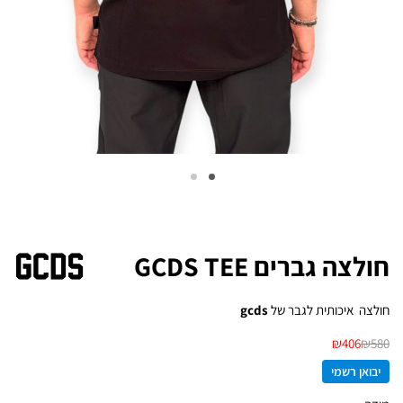
חולצה גברים GCDS TEE
חולצה איכותית לגבר של
gcds
₪
406
₪
580
יבואן רשמי